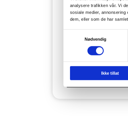
Etter noen års bruk av 
analysere trafikken vår. Vi 
mye sand, og da kan s
sosiale medier, annonsering 
dem, eller som de har samlet
Vi har utstyr for å trykke o
også brukes til å spyle s
Samtykkevalg
Nødvendig
VÆR OPPMERKS
Vannet som pumpes ut e
Ikke tillat
timer eller dager med p