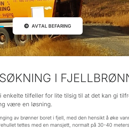
AVTAL BEFARING
SØKNING I FJELLBRØN
i enkelte tilfeller for lite tilsig til at det kan gi 
ng være en løsning.
nging av brønner boret i fjell, med den hensikt å øke van
orehullet tettes med en mansjett, normalt på 30-40 mete