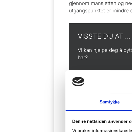
gjennom mansjetten og ned i
utgangspunktet er mindre e
VISSTE DU AT …
Vi kan hjelpe deg å by
har?
Samtykke
SPYLING 
Denne nettsiden anvender c
Vi bruker informasjonskapsler