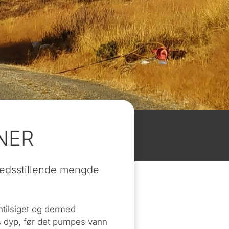
NER
tilfredsstillende mengde
ntilsiget og dermed
rs dyp, før det pumpes vann