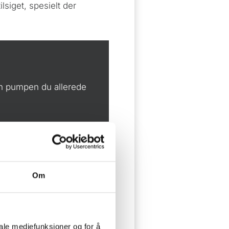
lsiget, spesielt der
en pumpen du allerede
Om
iale mediefunksjoner og for å