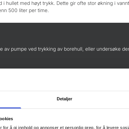
 hullet med høyt trykk. Dette gir ofte stor økning i vannti
nn 500 liter per time.
tte av pumpe ved trykking av borehull, eller undersøke d
Detaljer
AV BOREHULL
ookies
 for å gi innhold og annonser et personlig preg, for å levere sos