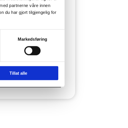
l i fjell som avgir
 med partnerne våre innen
u har gjort tilgjengelig for
n av brønnen. Utstyret kan
Markedsføring
t rent. Regn med noen
Tillat alle