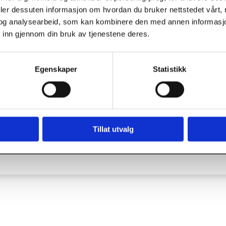
en brønn, kan det dukke opp tilfeller med borehul
deler dessuten informasjon om hvordan du bruker nettstedet vårt,
pyling være en løsning.
og analysearbeid, som kan kombinere den med annen informasjon d
 inn gjennom din bruk av tjenestene deres.
g spyle borehull, og når vi spyler, gjøres dette fra bunne
tikkrenner og tømme mindre kummer for vann og slam.
Egenskaper
Statistikk
OM PÅ AT …
tter utført spyling og trykking ikke nødvendigvis er hel
Tillat utvalg
umping for å få det helt rent.