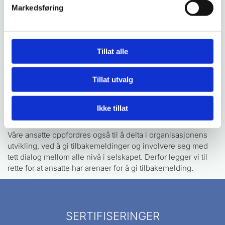
Vi arbeider for et skadefritt arbeidsmiljø. Dette gjelder
Markedsføring
arbeidsrelaterte skader på byggeplass, arbeidsrelatert
sykefravær, og psykososiale påvirkninger hos våre ansatte.
Vårt mål er et godt og sikkert arbeidsmiljø med fokus på lavt
sykefravær, autonomi og høy tilfredshet i jobben.
Tillat alle
Den viktigste faktoren for å beholde vårt gode arbeidsmiljø,
er å forebygge skader og arbeidsrelatert fravær, og sørge
Tillat utvalg
for personlig utvikling og kompetanseheving. Vi oppfordrer
til formalisering av fagkompetanse, og legger til rette for at
Ikke tillat
de som ønsker det, kan ta fagbrev og relevante kurs.
Våre ansatte oppfordres også til å delta i organisasjonens
utvikling, ved å gi tilbakemeldinger og involvere seg med
tett dialog mellom alle nivå i selskapet. Derfor legger vi til
rette for at ansatte har arenaer for å gi tilbakemelding.
SERTIFISERINGER