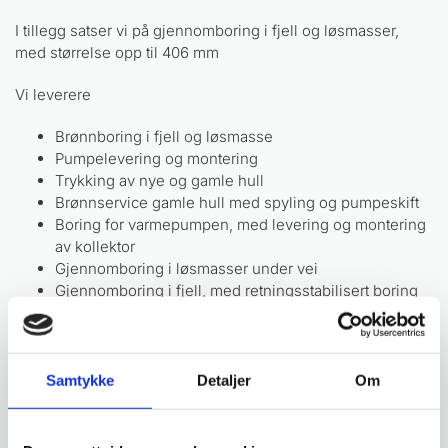
I tillegg satser vi på gjennomboring i fjell og løsmasser,
med størrelse opp til 406 mm
Vi leverere
Brønnboring i fjell og løsmasse
Pumpelevering og montering
Trykking av nye og gamle hull
Brønnservice gamle hull med spyling og pumpeskift
Boring for varmepumpen, med levering og montering
av kollektor
Gjennomboring i løsmasser under vei
Gjennomboring i fjell, med retningsstabilisert boring
(ikke styrt boring)
Kvalitets- og miljø policy.
Samtykke
Detaljer
Om
Brustugun Brønnboring AS jobber for å levere ett
miljøvenlig produkt og være en foretrukket aktør for ansatte,
kunder og interesseparter.