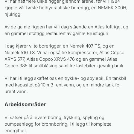
Vi har hatt flere ulike rigger gjennom årene, før vi i 1984
kjøpte vår første helhydrauliske borerigg, en NEMEK 300H,
hjulrigg.
Av de gamle riggen har vi i dag stående en Atlas luftrigg, og
en gammel støtrigg restaurert av gamle Brustugun.
I dag kjører vi to borerigger, en Nemek 407 TS, og en
Nemek 510 TS. Vi har også tre kompressorer, Atlas Copco
XRYS 577, Altlas Copco XRVS 476 og en gammel Atlas
Copco 385 til småblåsing samt tre lastebiler i jevnlig bruk.
Vi har i tillegg skaffet oss en trykke- og spylebil. En tankbil
med kapasitet på 10 m3 rent vann, og en mindre tank for
urent vann.
Arbeidsområder
Vi satser på å levere boring, trykking, spyling og
pumpeanlegg for brønnboring, i tillegg til komplette
energihull.