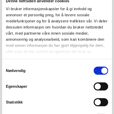
Denne nettsiden anvender cookies
Våre leveranser skal ha høy kvalitet på tekniske anlegg,
Vi bruker informasjonskapsler for å gi innhold og
ivareta miljøhensyn, være energieffektive og holdbare over
annonser et personlig preg, for å levere sosiale
tid.
mediefunksjoner og for å analysere trafikken vår. Vi deler
dessuten informasjon om hvordan du bruker nettstedet
Vi lytter til kundenes tilbakemeldinger, og tilbyr rådgivning
vårt, med partnerne våre innen sosiale medier,
for å optimalisere våre leveranser. Vi skal utvikle oss i takt
annonsering og analysearbeid, som kan kombinere den
med samfunnets behov for en bærekraftig drift. Dette
med annen informasjon du har gjort tilgjengelig for dem,
gjenspeiler seg i våre produkter, ved at kundene opplever
eller som de har samlet inn gjennom din bruk av
energieffektive leveranser som tar hensyn til miljøet.
tjenestene deres.
Brustugun Brønnboring har ambisjoner om å drive
Samtykkevalg
næringsvirksomhet som er ansvarlig og ikke påfører skade
Nødvendig
på mennesker, samfunn eller miljøet rundt oss. I dette ligger
også en ansvarlig innkjøpspolitikk, og
Egenskaper
aktsomhetsvurderinger av oss selv, våre interesseparter og
leverandører.
Statistikk
Arbeidsmiljøpolicy